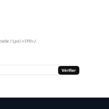
cielle
/ipd/<IPD>/
.
Vérifier