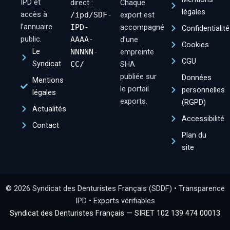
IPD et
direct :
Chaque
légales
accès à
/ipd/SDF-
export est
l’annuaire
IPD-
accompagné
Confidentialité
public.
AAAA-
d’une
Cookies
Le
NNNNN-
empreinte
CGU
Syndicat
CC/
SHA
publiée sur
Données
Mentions
le portail
personnelles
légales
exports.
(RGPD)
Actualités
Accessibilité
Contact
Plan du
site
© 2026 Syndicat des Denturistes Français (SDDF) • Transparence
IPD • Exports vérifiables
Syndicat des Denturistes Français — SIRET 102 139 474 00013