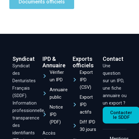
Documents officiels
Syndicat
IPD &
Exports
Contact
Annuaire
officiels
Syndicat
Une
Vérifier
Export
des
question
un IPD
IPD
Denturistes
sur un IPD,
(CSV)
Français
une fiche
Annuaire
(SDDF).
annuaire ou
public
Export
Information
un export ?
IPD
Notice
professionnelle,
actifs
Contacter
IPD
le SDDF
transparence
(PDF)
Diff IPD
des
30 jours
identifiants
Accès
Mentions