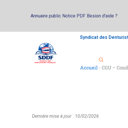
Aller
au
Annuaire public
Notice PDF
Besion d'aide ?
contenu
Syndicat des Denturis
Accueil
-
CGU – Condi
Dernière mise à jour : 10/02/2026