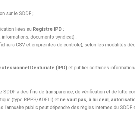
ion sur le SDDF ;
ication liées au
Registre IPD
;
 informations, documents syndicat) ;
fichiers CSV et empreintes de contrôle), selon les modalités déc
Professionnel Denturiste (IPD)
et publier certaines informatio
le SDDF à des fins de transparence, de vérification et de lutte con
tatique (type RPPS/ADELI) et
ne vaut pas, à lui seul, autorisat
ans l’annuaire public peut dépendre des règles internes du SDDF