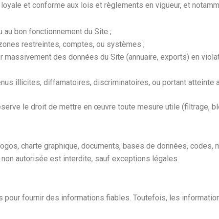
 loyale et conforme aux lois et règlements en vigueur, et notamm
 ou au bon fonctionnement du Site ;
 zones restreintes, comptes, ou systèmes ;
liser massivement des données du Site (annuaire, exports) en viola
us illicites, diffamatoires, discriminatoires, ou portant atteinte a
ve le droit de mettre en œuvre toute mesure utile (filtrage, blo
 logos, charte graphique, documents, bases de données, codes, m
n non autorisée est interdite, sauf exceptions légales.
our fournir des informations fiables. Toutefois, les informatio