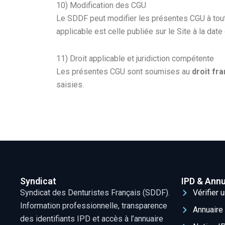
10) Modification des CGU
Le SDDF peut modifier les présentes CGU à tout
applicable est celle publiée sur le Site à la date
11) Droit applicable et juridiction compétente
Les présentes CGU sont soumises au
droit fr
saisies.
Syndicat
IPD & Annu
Syndicat des Denturistes Français (SDDF).
Vérifier 
Information professionnelle, transparence
Annuaire 
des identifiants IPD et accès à l’annuaire