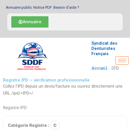
Aller
Annuaire public
Notice PDF
Besion d'aide ?
au
contenu
Annuaire
Syndicat des
Denturistes
Français
Accueil
-
IPD
Registre IPD — vérification professionnelle
Collez l’IPD depuis un devis/facture ou ouvrez directement une
URL /ipd/<IPD>/.
Registre IPD
Catégorie Registre :
C