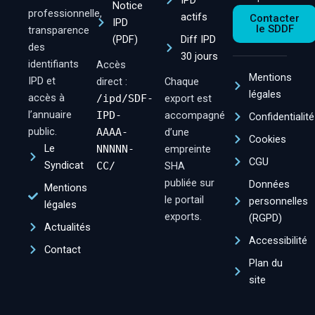
IPD
Notice
professionnelle,
actifs
Contacter
IPD
le SDDF
transparence
(PDF)
Diff IPD
des
30 jours
identifiants
Accès
Mentions
IPD et
direct :
Chaque
légales
accès à
/ipd/SDF-
export est
l’annuaire
IPD-
accompagné
Confidentialité
public.
AAAA-
d’une
Cookies
Le
NNNNN-
empreinte
CGU
Syndicat
CC/
SHA
publiée sur
Données
Mentions
le portail
personnelles
légales
exports.
(RGPD)
Actualités
Accessibilité
Contact
Plan du
site