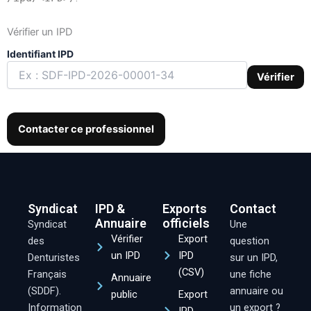
Vérifier un IPD
Identifiant IPD
Vérifier
Contacter ce professionnel
Syndicat
IPD &
Exports
Contact
Annuaire
officiels
Syndicat
Une
Vérifier
Export
des
question
un IPD
IPD
Denturistes
sur un IPD,
(CSV)
Français
une fiche
Annuaire
(SDDF).
annuaire ou
public
Export
Information
un export ?