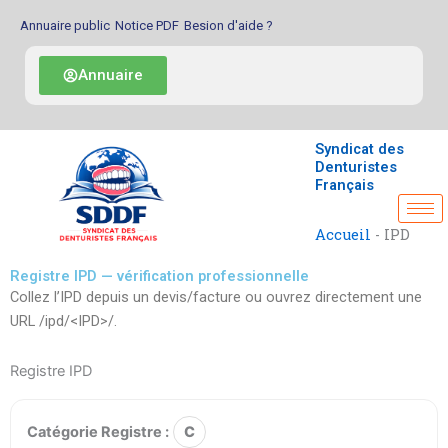
Aller
Annuaire public
Notice PDF
Besion d'aide ?
au
contenu
Annuaire
Syndicat des
Denturistes
Français
Accueil
-
IPD
Registre IPD — vérification professionnelle
Collez l’IPD depuis un devis/facture ou ouvrez directement une
URL /ipd/<IPD>/.
Registre IPD
Catégorie Registre :
C