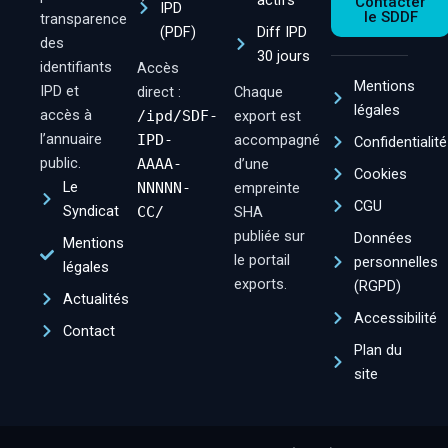
actifs
Contacter
IPD
le SDDF
transparence
(PDF)
Diff IPD
des
30 jours
identifiants
Accès
Mentions
IPD et
direct :
Chaque
légales
accès à
/ipd/SDF-
export est
l’annuaire
IPD-
accompagné
Confidentialité
public.
AAAA-
d’une
Cookies
Le
NNNNN-
empreinte
CGU
Syndicat
CC/
SHA
publiée sur
Données
Mentions
le portail
personnelles
légales
exports.
(RGPD)
Actualités
Accessibilité
Contact
Plan du
site