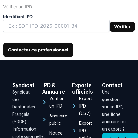
Vérifier un IPD
Identifiant IPD
Vérifier
Contacter ce professionnel
Syndicat
IPD &
Exports
Contact
Annuaire
officiels
Syndicat
Une
Vérifier
Export
des
question
un IPD
IPD
Denturistes
sur un IPD,
(CSV)
Français
une fiche
Annuaire
(SDDF).
annuaire ou
public
Export
Information
un export ?
IPD
Notice
professionnelle,