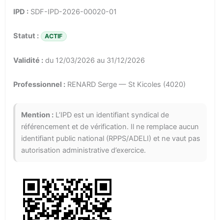
IPD :
SDF-IPD-2026-00020-01
Statut :
ACTIF
Validité :
du 12/03/2026 au 31/12/2026
Professionnel :
RENARD Serge — St Kicoles (4020)
Mention :
L’IPD est un identifiant syndical de
référencement et de vérification. Il ne remplace aucun
identifiant public national (RPPS/ADELI) et ne vaut pas
autorisation administrative d’exercice.