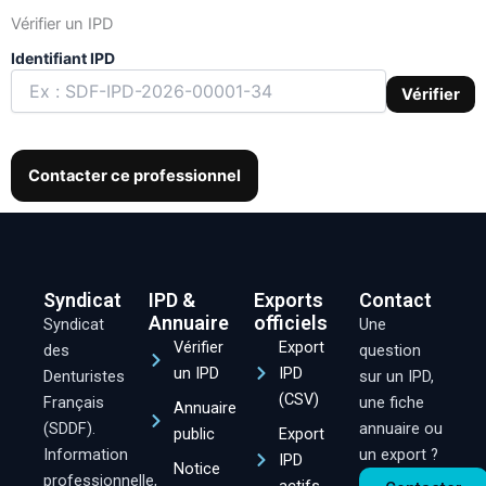
Vérifier un IPD
Identifiant IPD
Vérifier
Contacter ce professionnel
Syndicat
IPD &
Exports
Contact
Annuaire
officiels
Syndicat
Une
Vérifier
Export
des
question
un IPD
IPD
Denturistes
sur un IPD,
(CSV)
Français
une fiche
Annuaire
(SDDF).
annuaire ou
public
Export
Information
un export ?
IPD
Notice
professionnelle,