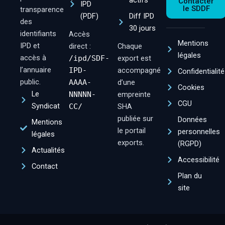
actifs
Contacter
IPD
le SDDF
transparence
(PDF)
Diff IPD
des
30 jours
identifiants
Accès
Mentions
IPD et
direct :
Chaque
légales
accès à
/ipd/SDF-
export est
l’annuaire
IPD-
accompagné
Confidentialité
public.
AAAA-
d’une
Cookies
Le
NNNNN-
empreinte
CGU
Syndicat
CC/
SHA
publiée sur
Données
Mentions
le portail
personnelles
légales
exports.
(RGPD)
Actualités
Accessibilité
Contact
Plan du
site