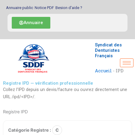
Aller
Annuaire public
Notice PDF
Besion d'aide ?
au
contenu
Annuaire
Syndicat des
Denturistes
Français
Accueil
-
IPD
Registre IPD — vérification professionnelle
Collez l’IPD depuis un devis/facture ou ouvrez directement une
URL /ipd/<IPD>/.
Registre IPD
Catégorie Registre :
C