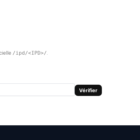
cielle
/ipd/<IPD>/
.
Vérifier