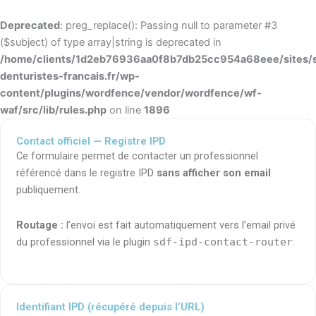
Deprecated
: preg_replace(): Passing null to parameter #3
($subject) of type array|string is deprecated in
/home/clients/1d2eb76936aa0f8b7db25cc954a68eee/sites/s
denturistes-francais.fr/wp-
content/plugins/wordfence/vendor/wordfence/wf-
waf/src/lib/rules.php
on line
1896
Contact officiel — Registre IPD
Ce formulaire permet de contacter un professionnel
référencé dans le registre IPD
sans afficher son email
publiquement.
Routage :
l’envoi est fait automatiquement vers l’email privé
du professionnel via le plugin
sdf-ipd-contact-router
.
Identifiant IPD (récupéré depuis l’URL)