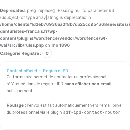
Deprecated
: preg_replace(): Passing null to parameter #3
($subject) of type array|string is deprecated in
/home/clients/1d2eb76936aa0f8b7db25cc954a68eee/sites/s
denturistes-francais.fr/wp-
content/plugins/wordfence/vendor/wordfence/wf-
waf/src/lib/rules.php
on line
1896
Catégorie Registre :
C
Contact officiel — Registre IPD
Ce formulaire permet de contacter un professionnel
référencé dans le registre IPD
sans afficher son email
publiquement.
Routage :
l’envoi est fait automatiquement vers l’email privé
du professionnel via le plugin
sdf-ipd-contact-router
.