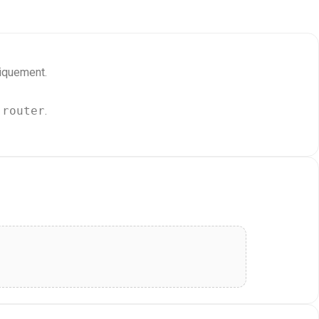
iquement.
-router
.